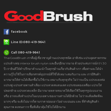
facebook
Line ID:080-419-9641
Call 080-419-9641
ThaiGoodBrush เราคือผู้เชี่ยวชาญด้านแปรงทุกชนิด อาทิเช่น แปรงอุตสาหกรรม
แปรงล้างท่อ interior brush nylon และอื่นๆอีกมากมาย ด้วยประสบการณ์กว่า 30
ปี เรายินดีให้คำปรึกษาคำแนะนำในทุกๆด้านเกี่ยวกับสินค้าเรา เพื่อท่านจะได้นำ
ความรู้ไปใช้ในการเลือกสรรค์อุปกรณ์ที่ใช้ได้เหมาะสมกับงาน และ เรามีสินค้า
มากมายให้ท่านได้เลือกซื้อไปใช้งาน เหมาะกับทุกธุรกิจ ไม่ว่าจะเป็น แปรงแยงท่อ
แปรงพู่ แปรงสายพานลำเลียง แปรงลวดสแตนเลส แปรงขนทองเหลือง แปรงใส่
ปลอกท้าย แปรงลวดเเหล็ก มีมากมายหลายขนาดให้เลือกใช้ในทุกๆรูปแบบงาน
หรือ อาจจะสั่งทำแปรงในแบบเฉพาะของงานท่านได้อีกด้วย ไม่ว่าจะสั่งผลิตทีละ
มากๆ หรือ จะสั่งไม่มากก็ตามราคาย่อมเยาว์อย่างแน่นอน และ ที่สำคัญสินค้า
คุณภาพ คงทนถาวร ซื้อทีเดียวคุ้มใช้ไปได้อีกนาน